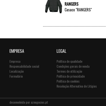
RANGERS
Casaco "RANGERS"
EMPRESA
LEGAL
Empresa
Política de qualidade
Responsabilidade social
Condições gerais de venda
Localização
Termos de utilização
Formulário
Política de privacidade
Política de cookies
Resolução Alternativa de Litígios
desenvolvido por
aznegocios.pt