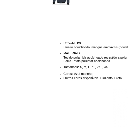
DESCRITIVO:
Blusão acolchoado, mangas amovíveis (coorde
MATERIAIS:
Tecido poliamida acolchoado revestido a poliur
Forro Tafetá poliester acolchoado.
Tamanhos:
S, M, L, XL, 2XL, 3XL
;
Cores:
Azul-marinho
;
Outras cores disponíveis: Cinzento, Preto;