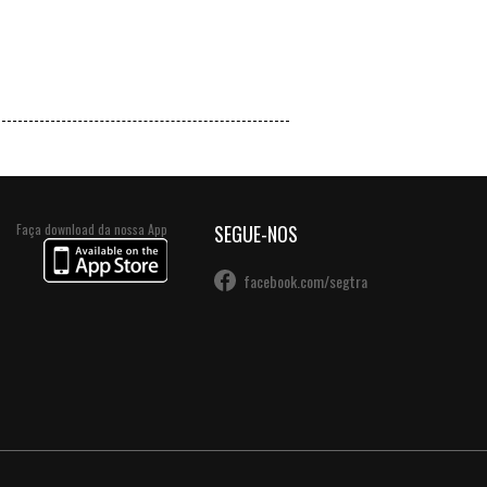
VER +
Faça download da nossa App
SEGUE-NOS
facebook.com/segtra