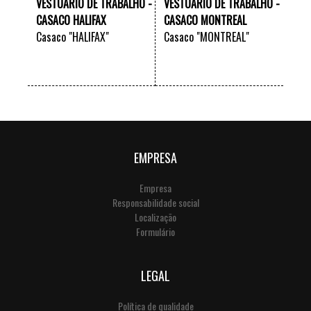
VESTUÁRIO DE TRABALHO -
VESTUÁRIO DE TRABALHO -
CASACO HALIFAX
CASACO MONTREAL
Casaco "HALIFAX"
Casaco "MONTREAL"
VER +
VER +
EMPRESA
Empresa
Responsabilidade social
Localização
Formulário
LEGAL
Política de qualidade