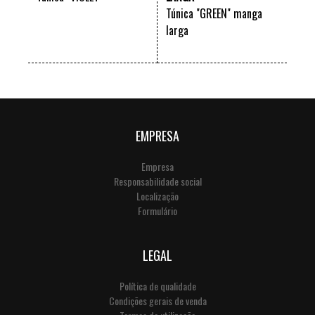
Túnica "GREEN" manga
larga
VER +
VER +
EMPRESA
Empresa
Responsabilidade social
Localização
Formulário
LEGAL
Política de qualidade
Condições gerais de venda