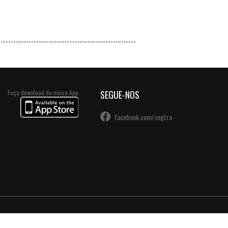
VER +
Faça download da nossa App
SEGUE-NOS
facebook.com/segtra