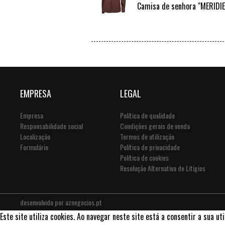
Camisa de senhora "MERIDI
EMPRESA
LEGAL
Empresa
Política de qualidade
Responsabilidade social
Condições gerais de venda
Localização
Termos de utilização
Formulário
Política de privacidade
Política de cookies
Resolução Alternativa de Litígios
desenvolvido por
aznegocios.pt
Este site utiliza cookies. Ao navegar neste site está a consentir a sua uti