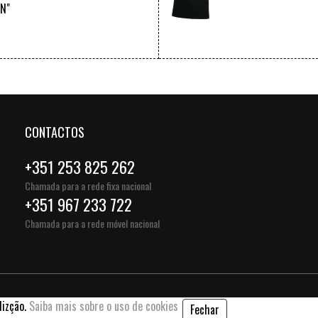
EN"
VER +
CONTACTOS
+351 253 825 262
Chamada para a rede fixa nacional
+351 967 233 722
Chamada para a rede móvel nacional
lizção.
Saiba mais sobre o uso de cookies