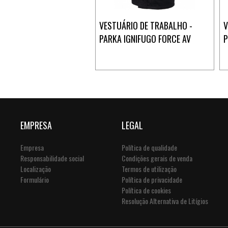
VESTUÁRIO DE TRABALHO -
V
PARKA IGNIFUGO FORCE AV
P
EMPRESA
LEGAL
Empresa
Política de qualidade
Responsabilidade social
Condições gerais de venda
Localização
Termos de utilização
Formulário
Política de privacidade
Política de cookies
Resolução Alternativa de Litígios