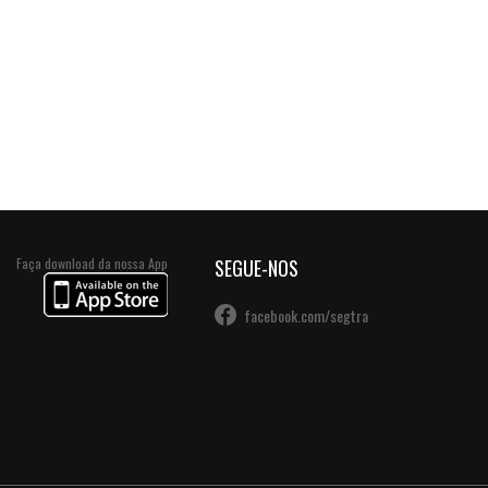
Faça download da nossa App
SEGUE-NOS
facebook.com/segtra