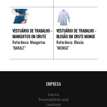
"BARRIER" (NOVIDADE
VER +
VER +
2017)
VESTUÁRIO DE TRABALHO -
VESTUÁRIO DE TRABALHO -
MANGUITOS EM CRUTE
BLUSÃO EM CRUTE MONGE
Referência: Manguitos
Referência: Blusão
"BARALT"
"MONGE"
VER +
VER +
EMPRESA
Empresa
Responsabilidade social
Localização