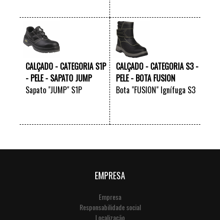
VER +
VER +
CALÇADO - CATEGORIA S1P
CALÇADO - CATEGORIA S3 -
- PELE - SAPATO JUMP
PELE - BOTA FUSION
Sapato "JUMP" S1P
Bota "FUSION" Ignífuga S3
VER +
VER +
EMPRESA
Empresa
Responsabilidade social
Localização