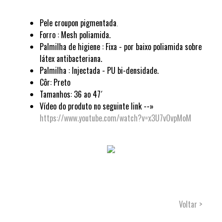
Pele croupon pigmentada
.
Forro
:
Mesh poliamida.
Palmilha de higiene : Fixa - por baixo poliamida sobre
látex antibacteriana.
Palmilha : Injectada - PU bi-densidade.
Côr: Preto
Tamanhos: 36 ao 47´
Vídeo do produto no seguinte link --»
https://www.youtube.com/watch?v=x3U7vOvpMoM
Voltar >