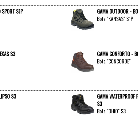
O SPORT S1P
GAMA OUTDOOR - BO
Bota "KANSAS" S1P
VER +
EXAS S3
GAMA CONFORTO - B
Bota "CONCORDE"
VER +
LIPSO S3
GAMA WATERPROOF FR
S3
Bota "OHIO" S3
VER +