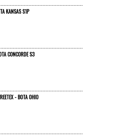
TA KANSAS S1P
VER +
OTA CONCORDE S3
VER +
EETEX - BOTA OHIO
VER +