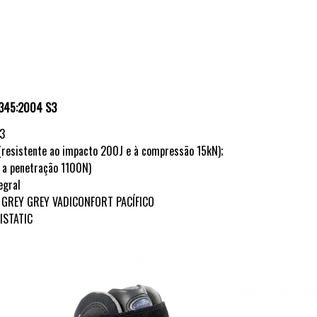
345:2004
S3
3
(resistente ao impacto 200J e à compressão 15kN);
a
penetração
1100N
)
egral
GREY
GREY
VADICONFORT
PACÍFICO
ISTATIC