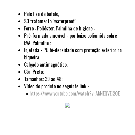
Pele lisa de búfalo,
S3 tratamento "waterproof"
Forro : Poliéster. Palmilha de higiene :
Pré-formada amovível - por baixo poliamida sobre
EVA. Palmilha :
Injetada - PU bi-densidade com proteção exterior na
biqueira.
Calçado antimagnético.
Côr: Preto;
Tamanhos: 39 ao 48;
Vídeo do produto no seguinte link -
-»
https://www.youtube.com/watch?v=AkNEQVEi20E