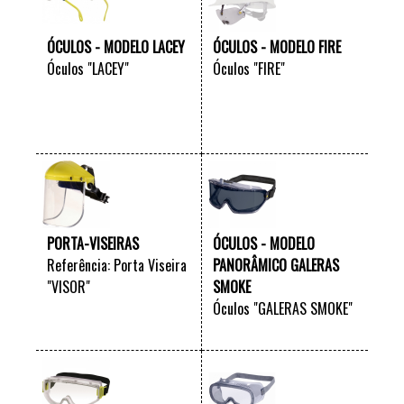
ÓCULOS - MODELO LACEY
ÓCULOS - MODELO FIRE
Óculos "LACEY"
Óculos "FIRE"
VER +
VER +
PORTA-VISEIRAS
ÓCULOS - MODELO
Referência: Porta Viseira
PANORÂMICO GALERAS
"VISOR"
SMOKE
Óculos "GALERAS SMOKE"
VER +
VER +