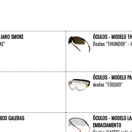
DJARO SMOKE
ÓCULOS - MODELO T
KE"
Óculos "THUNDER" - 
VER +
ÓCULOS - MODELO P
óculos "TÓQUIO"
VER +
ICO GALERAS
ÓCULOS - MODELO LA
EMBACIAMENTO