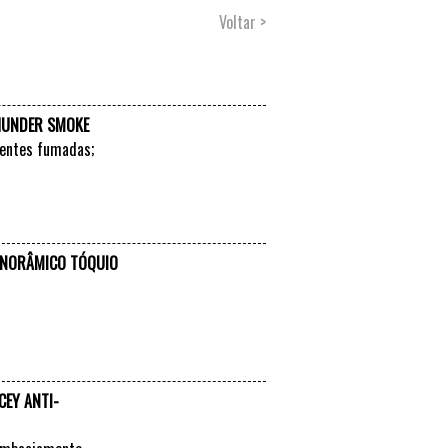
Voltar >
HUNDER SMOKE
lentes fumadas;
VER +
ANORÂMICO TÓQUIO
VER +
CEY ANTI-