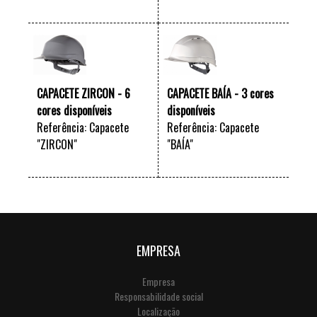
VER +
VER +
CAPACETE ZIRCON - 6
CAPACETE BAÍA - 3 cores
cores disponíveis
disponíveis
Referência: Capacete
Referência: Capacete
"ZIRCON"
"BAÍA"
VER +
VER +
EMPRESA
Empresa
Responsabilidade social
Localização