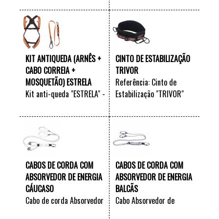
VER +
VER +
ou 20 metros
KIT ANTIQUEDA (ARNÊS +
CINTO DE ESTABILIZAÇÃO
CABO CORREIA +
TRIVOR
MOSQUETÃO) ESTRELA
Referência: Cinto de
Kit anti-queda "ESTRELA" -
Estabilização "TRIVOR"
Corda Simples
VER +
VER +
CABOS DE CORDA COM
CABOS DE CORDA COM
ABSORVEDOR DE ENERGIA
ABSORVEDOR DE ENERGIA
CÁUCASO
BALCÃS
Cabo de corda Absorvedor
Cabo Absorvedor de
de energia "CÁUCASO" -
energia "BALCÃS" -
VER +
VER +