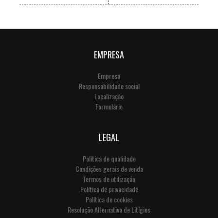
(disponível com 1 corda ou
(disponível com 1 corda ou
com corda em Y)
com corda em Y)
EMPRESA
Empresa
Responsabilidade social
Localização
Formulário
LEGAL
Política de qualidade
Condições gerais de venda
Termos de utilização
Política de privacidade
Política de cookies
Resolução Alternativa de Litígios