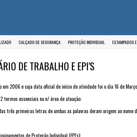
LIZADO
CALÇADO DE SEGURANÇA
PROTEÇÃO INDIVIDUAL
ESTAMPADOS 
RIO DE TRABALHO E EPI'S
em 2006 e cuja data oficial de início de atividade foi o dia 16 de Mar
2 termos essenciais na n/ área de atuação:
o das três primeiras letras de ambas as palavras deram origem ao nome 
:
quipamentos de Proteção Individual (EPI's);