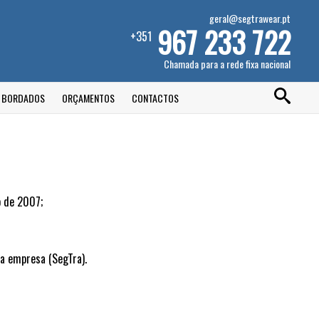
geral@segtrawear.pt
967 233 722
+351
Chamada para a rede fixa nacional
E BORDADOS
ORÇAMENTOS
CONTACTOS
ço de 2007;
da empresa (SegTra).