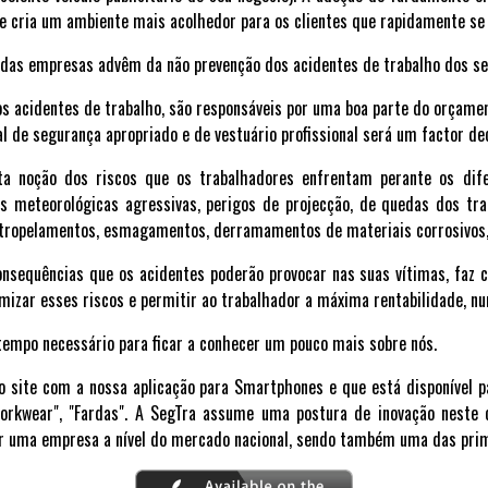
s e cria um ambiente mais acolhedor para os clientes que rapidamente 
 das empresas advêm da não prevenção dos acidentes de trabalho dos se
os acidentes de trabalho, são responsáveis por uma boa parte do orçame
l de segurança apropriado e de vestuário profissional será um factor de
ita noção dos riscos que os trabalhadores enfrentam perante os dif
 meteorológicas agressivas, perigos de projecção, de quedas dos tra
 atropelamentos, esmagamentos, derramamentos de materiais corrosivos,
nsequências que os acidentes poderão provocar nas suas vítimas, faz 
izar esses riscos e permitir ao trabalhador a máxima rentabilidade, n
tempo necessário para ficar a conhecer um pouco mais sobre nós.
so site com a nossa aplicação para Smartphones e que está disponível p
 "Workwear", "Fardas". A SegTra assume uma postura de inovação neste
r uma empresa a nível do mercado nacional, sendo também uma das prime